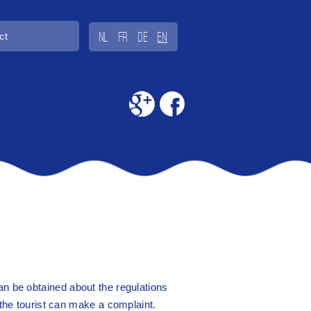
ct
NL
FR
DE
EN
can be obtained about the regulations
 the tourist can make a complaint.