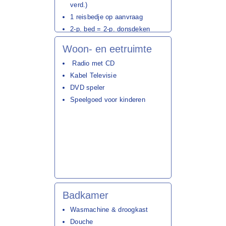
verd.)
1 reisbedje op aanvraag
2-p. bed = 2-p. donsdeken
2
40x220 cm
Woon- en eetruimte
1-p. bed = 1-p. donsdeken
140x200 cm
Radio met CD
Kabel Televisie
DVD speler
Speelgoed voor kinderen
Badkamer
Wasmachine & droogkast
Douche